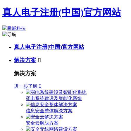
真人电子注册(中国)官方网站
真人电子注册(中国)官方网站
解决方案

解决方案
进一步了解

弱电系统建设及智能化系统
信息安全整体解决方案
安全云解决方案