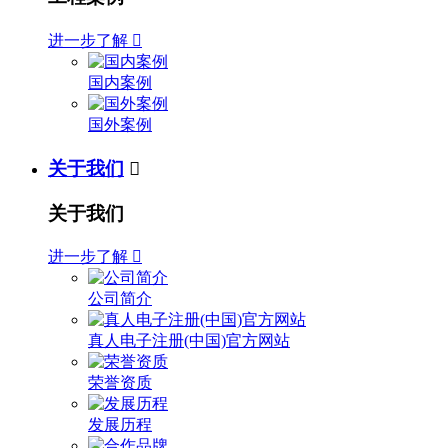
进一步了解

国内案例
国外案例
关于我们

关于我们
进一步了解

公司简介
真人电子注册(中国)官方网站
荣誉资质
发展历程