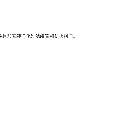
并且加安装净化过滤装置和防火阀门。