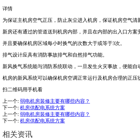
详情
为保证主机房空气正压，防止灰尘进入机房，保证机房空气清
新房还有通过的管道送到机房内部，并且在内部的出入口方案
并且要确保机房区域每小时换气的次数大于或等于3次。
排气设计应具有消防事故排气和自然排气功能。
新风换气系统能与消防系统联动，一旦发生火灾事故，便能自
机房的新风系统可以确保机房空调正常运行及机房合理的正压
扫二维码用手机看
上一个
:
弱电机房装修主要有哪些内容？
下一个
:
机房供配电系统方案
上一个
:
弱电机房装修主要有哪些内容？
下一个
:
机房供配电系统方案
相关资讯